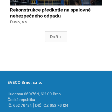
Rekonstrukce předkotle na spalovně
nebezpečného odpadu
Duslo, a.s.
Další
EVECO Brno, s.r.o.
Hudcova 660/76d, 612 00 Brno
Česká republika
IČ: 652 76 124 | DIČ: CZ 652 76 124