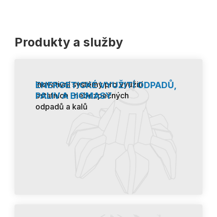
Produkty a služby
Inovativní systémy pro využití
ENERGETICKÉ VYUŽITÍ ODPADŮ,
PALIV A BIOMASY
ostatních i nebezpečných
odpadů a kalů