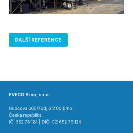
DALŠÍ REFERENCE
EVECO Brno, s.r.o.
Hudcova 660/76d, 612 00 Brno
Česká republika
IČ: 652 76 124 | DIČ: CZ 652 76 124