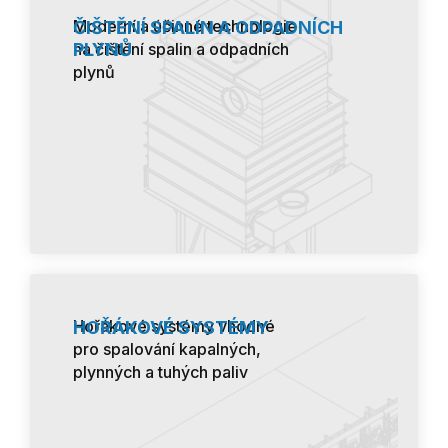
Moderní a účinné technologie
ČIŠTĚNÍ SPALIN A ODPADNÍCH
PLYNŮ
na čištění spalin a odpadních
plynů
Hořákové systémy vhodné
HOŘÁKOVÉ SYSTÉMY
pro spalování kapalných,
plynných a tuhých paliv