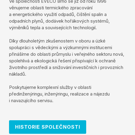
Ve společnosti EVECO Brno se již od roku 1996
věnujeme oblasti termického zpracování
a energetického využití odpadů, čištění spalin a
odpadních plynů, dodávek hořákových systémů,
výměníků tepla a souvisejících technologií.
Díky dlouholetým zkušenostem v oboru a úzké
spolupráci s vědeckými a výzkumnými institucemi
přinášíme do oblasti průmyslu i veřejného sektoru nová,
spolehlivá a ekologická řešení přispívající k ochraně
životního prostředí a snižování investičních i provozních
nákladů.
Poskytujeme komplexní služby v oblasti
předinženýringu, inženýringu, realizace a nájezdu
i navazujícího servisu.
HISTORIE SPOLEČNOSTI