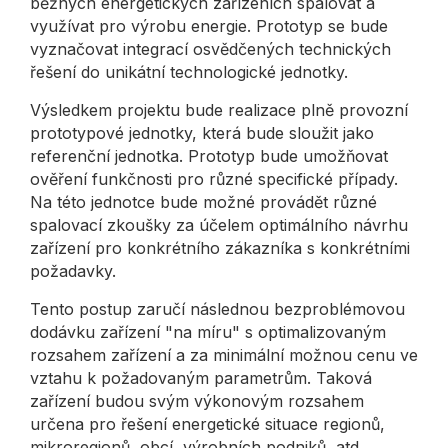
běžných energetických zařízeních spalovat a
využívat pro výrobu energie. Prototyp se bude
vyznačovat integrací osvědčených technických
řešení do unikátní technologické jednotky.
Výsledkem projektu bude realizace plně provozní
prototypové jednotky, která bude sloužit jako
referenční jednotka. Prototyp bude umožňovat
ověření funkčnosti pro různé specifické případy.
Na této jednotce bude možné provádět různé
spalovací zkoušky za účelem optimálního návrhu
zařízení pro konkrétního zákazníka s konkrétními
požadavky.
Tento postup zaručí následnou bezproblémovou
dodávku zařízení "na míru" s optimalizovaným
rozsahem zařízení a za minimální možnou cenu ve
vztahu k požadovaným parametrům. Taková
zařízení budou svým výkonovým rozsahem
určena pro řešení energetické situace regionů,
mikroregionů, obcí, výrobních podniků, atd.