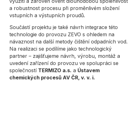
využití a zároveň ověřit dlouhodobou spolehlivost
a robustnost procesu při proměnlivém složení
vstupních a výstupních proudů.
Součástí projektu je také návrh integrace této
technologie do provozu ZEVO s ohledem na
návaznost na další metody čištění odpadních vod.
Na realizaci se podílíme jako technologický
partner – zajišťujeme návrh, výrobu, montáž a
uvedení zařízení do provozu ve spolupráci se
společností
TERMIZO a.s.
a
Ústavem
chemických procesů AV ČR, v. v. i.