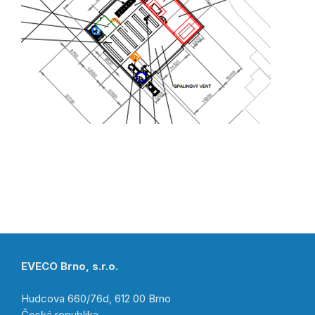
EVECO Brno, s.r.o.
Hudcova 660/76d, 612 00 Brno
Česká republika