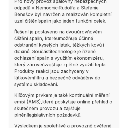
Pro nový provoz spalovny nebezpečných
odpadů v NemocniciRudolfa a Stefanie
Benešov byl navržen a realizován kompletní
uzel čištěníspalin jako jeden funkční celek.
Řešení je postaveno na dvouúrovňovém
čištění spalin, kteréumožňuje účinné
odstranění kyselých látek, těžkých kovů i
dioxinů. Součástítechnologie je řízené
ochlazení spalin s využitím ekonomizéru,
který zároveňzajišťuje zpětné využití tepla.
Produkty reakcí jsou zachyceny v
látkovémfiltru a bezpečně odváděny do
systému skladování.
Klíčovým prvkem je také kontinuální měření
emisí (AMS),které poskytuje online přehled o
skutečném provozu a zajišťuje
plněnílegislativních požadavků.
Výsledkem je spolehlivé a provozně ověřené