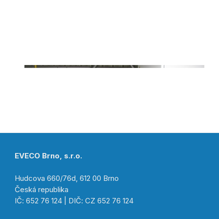
EVECO Brno, s.r.o.
Hudcova 660/76d, 612 00 Brno
Česká republika
IČ: 652 76 124 | DIČ: CZ 652 76 124