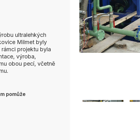
ýrobu ultralehkých
kovice Milmet byly
rámci projektu byla
ntace, výroba,
mu obou pecí, včetně
ému.
vám pomůže