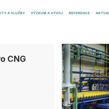
KTY A SLUŽBY
VÝZKUM A VÝVOJ
REFERENCE
AKTUA
ro CNG