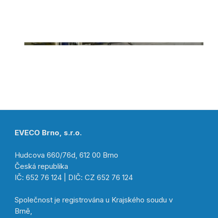
EVECO Brno, s.r.o.
Hudcova 660/76d, 612 00 Brno
Česká republika
IČ: 652 76 124 | DIČ: CZ 652 76 124
Společnost je registrována u Krajského soudu v
Brně,