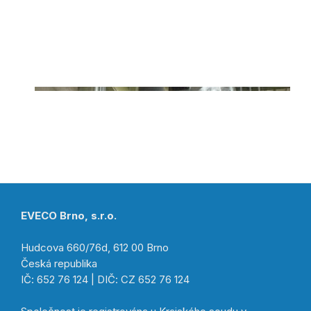
EVECO Brno, s.r.o.
Hudcova 660/76d, 612 00 Brno
Česká republika
IČ: 652 76 124 | DIČ: CZ 652 76 124