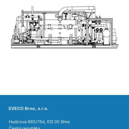
EVECO Brno, s.r.o.
Hudcova 660/76d, 612 00 Brno
Česká republika