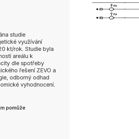
ána studie
getické využívání
0 kt/rok. Studie byla
stí areálu k
city dle spotřeby
ogického řešení ZEVO a
ogie, odborný odhad
onomické vyhodnocení.
vám pomůže