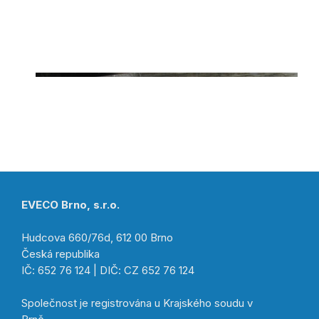
EVECO Brno, s.r.o.
Hudcova 660/76d, 612 00 Brno
Česká republika
IČ: 652 76 124 | DIČ: CZ 652 76 124
Společnost je registrována u Krajského soudu v