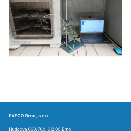
EVECO Brno, s.r.o.
Hudcova 660/76d, 612 00 Brno