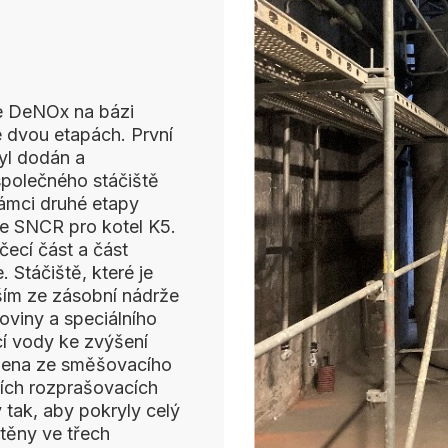
e DeNOx na bázi
e dvou etapách. První
byl dodán a
polečného stáčiště
rámci druhé etapy
e SNCR pro kotel K5.
cí část a část
 Stáčiště, které je
ším ze zásobní nádrže
oviny a speciálního
cí vody ke zvýšení
ložena ze směšovacího
ních rozprašovacích
 tak, aby pokryly celý
těny ve třech