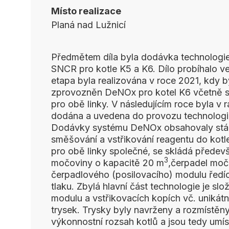
Místo realizace
Planá nad Lužnicí
Předmětem díla byla dodávka technologi
SNCR pro kotle K5 a K6. Dílo probíhalo v
etapa byla realizována v roce 2021, kdy 
zprovozněn DeNOx pro kotel K6 včetně s
pro obě linky. V následujícím roce byla v 
dodána a uvedena do provozu technologi
Dodávky systému DeNOx obsahovaly stáče
směšování a vstřikování reagentu do kotle.
pro obě linky společné, se skládá předev
3
močoviny o kapacitě 20 m
,čerpadel moč
čerpadlového (posilovacího) modulu ředí
tlaku. Zbylá hlavní část technologie je s
modulu a vstřikovacích kopích vč. unikát
trysek. Trysky byly navrženy a rozmístěny
výkonnostní rozsah kotlů a jsou tedy umís