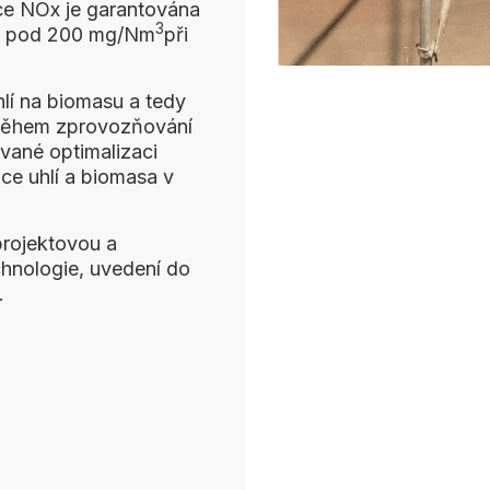
ce NOx je garantována
3
pod 200 mg/Nm
při
lí na biomasu a tedy
 během zprovozňování
vané optimalizaci
e uhlí a biomasa v
projektovou a
hnologie, uvedení do
.