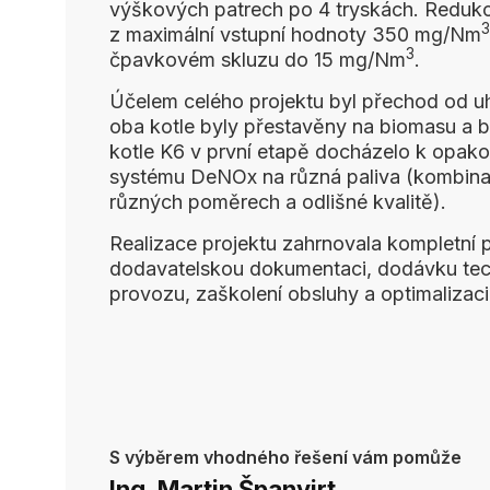
výškových patrech po 4 tryskách. Reduk
3
z maximální vstupní hodnoty 350 mg/Nm
3
čpavkovém skluzu do 15 mg/Nm
.
Účelem celého projektu byl přechod od uh
oba kotle byly přestavěny na biomasu a
kotle K6 v první etapě docházelo k opako
systému DeNOx na různá paliva (kombinac
různých poměrech a odlišné kvalitě).
Realizace projektu zahrnovala kompletní 
dodavatelskou dokumentaci, dodávku tec
provozu, zaškolení obsluhy a optimalizaci
S výběrem vhodného řešení vám pomůže
Ing. Martin Španvirt