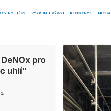
KTY A SLUŽBY
VÝZKUM A VÝVOJ
REFERENCE
AKTUA
e DeNOx pro
c uhlí"
.o.