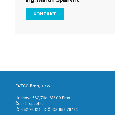
KONTAKT
EVECO Brno, s.r.o.
Hudcova 660/76d, 612 00 Brno
Česká republika
IČ: 652 76 124 | DIČ: CZ 652 76 124